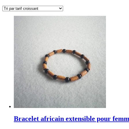
par
prix
croissant
Bracelet africain extensible pour fe