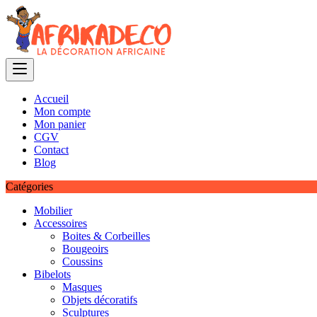
Skip
to
content
Accueil
Mon compte
Mon panier
CGV
Contact
Blog
Catégories
Mobilier
Accessoires
Boites & Corbeilles
Bougeoirs
Coussins
Bibelots
Masques
Objets décoratifs
Sculptures