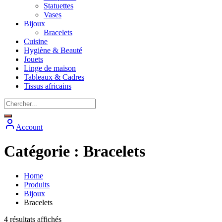
Statuettes
Vases
Bijoux
Bracelets
Cuisine
Hygiène & Beauté
Jouets
Linge de maison
Tableaux & Cadres
Tissus africains
Account
Catégorie :
Bracelets
Home
Produits
Bijoux
Bracelets
Trié
4 résultats affichés