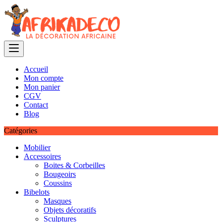
Skip
to
content
Accueil
Mon compte
Mon panier
CGV
Contact
Blog
Catégories
Mobilier
Accessoires
Boites & Corbeilles
Bougeoirs
Coussins
Bibelots
Masques
Objets décoratifs
Sculptures