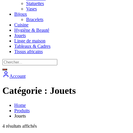
Statuettes
Vases
Bijoux
Bracelets
Cuisine
Hygiène & Beauté
Jouets
Linge de maison
Tableaux & Cadres
Tissus africains
Account
Catégorie :
Jouets
Home
Produits
Jouets
Trié
4 résultats affichés
par