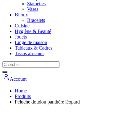
Statuettes
Vases
Bijoux
Bracelets
Cuisine
Hygiène & Beauté
Jouets
Linge de maison
Tableaux & Cadres
Tissus africains
Account
Home
Produits
Peluche doudou panthère léopard