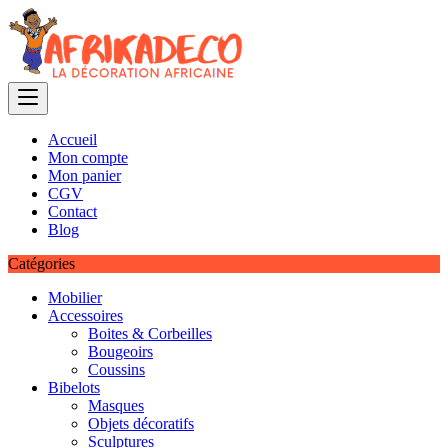
Skip
to
content
Accueil
Mon compte
Mon panier
CGV
Contact
Blog
Catégories
Mobilier
Accessoires
Boites & Corbeilles
Bougeoirs
Coussins
Bibelots
Masques
Objets décoratifs
Sculptures