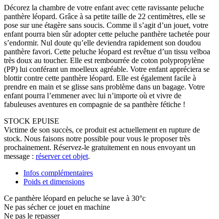
Décorez la chambre de votre enfant avec cette ravissante peluche
panthère léopard. Grâce à sa petite taille de 22 centimètres, elle se
pose sur une étagère sans soucis. Comme il s’agit d’un jouet, votre
enfant pourra bien sûr adopter cette peluche panthère tachetée pour
s’endormir. Nul doute qu’elle deviendra rapidement son doudou
panthère favori. Cette peluche léopard est revêtue d’un tissu velboa
très doux au toucher. Elle est rembourrée de coton polypropylène
(PP) lui conférant un moelleux agréable. Votre enfant appréciera se
blottir contre cette panthère léopard. Elle est également facile à
prendre en main et se glisse sans problème dans un bagage. Votre
enfant pourra l’emmener avec lui n’importe où et vivre de
fabuleuses aventures en compagnie de sa panthère fétiche !
STOCK EPUISE
Victime de son succès, ce produit est actuellement en rupture de
stock. Nous faisons notre possible pour vous le proposer très
prochainement. Réservez-le gratuitement en nous envoyant un
message :
réserver cet objet
.
Infos complémentaires
Poids et dimensions
Ce panthère léopard en peluche se lave à 30°c
Ne pas sécher ce jouet en machine
Ne pas le repasser