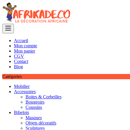
Skip
to
content
Accueil
Mon compte
Mon panier
CGV
Contact
Blog
Catégories
Mobilier
Accessoires
Boites & Corbeilles
Bougeoirs
Coussins
Bibelots
Masques
Objets décoratifs
Sculptures