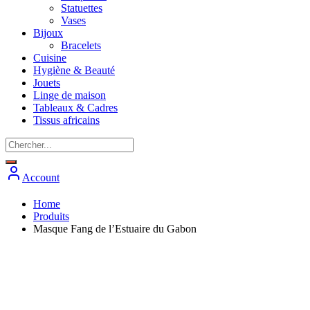
Statuettes
Vases
Bijoux
Bracelets
Cuisine
Hygiène & Beauté
Jouets
Linge de maison
Tableaux & Cadres
Tissus africains
Account
Home
Produits
Masque Fang de l’Estuaire du Gabon