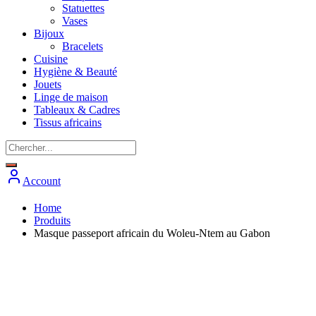
Statuettes
Vases
Bijoux
Bracelets
Cuisine
Hygiène & Beauté
Jouets
Linge de maison
Tableaux & Cadres
Tissus africains
Account
Home
Produits
Masque passeport africain du Woleu-Ntem au Gabon