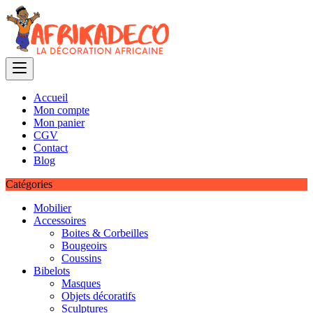
Skip
to
content
Accueil
Mon compte
Mon panier
CGV
Contact
Blog
Catégories
Mobilier
Accessoires
Boites & Corbeilles
Bougeoirs
Coussins
Bibelots
Masques
Objets décoratifs
Sculptures