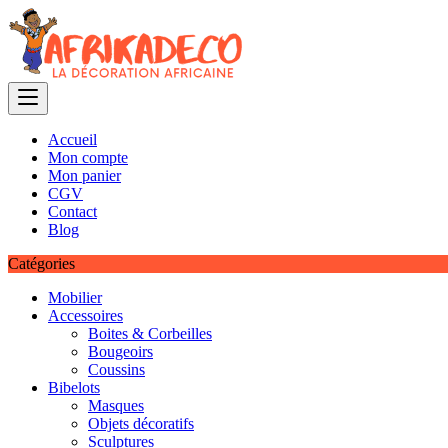
Skip
to
content
Accueil
Mon compte
Mon panier
CGV
Contact
Blog
Catégories
Mobilier
Accessoires
Boites & Corbeilles
Bougeoirs
Coussins
Bibelots
Masques
Objets décoratifs
Sculptures